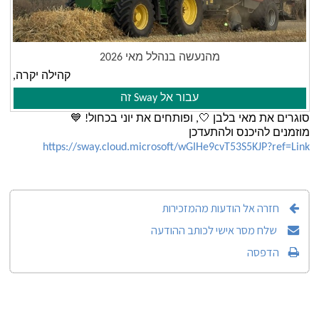
מהנעשה בנהלל מאי 2026
קהילה יקרה,
עבור אל Sway זה
סוגרים את מאי בלבן 🤍, ופותחים את יוני בכחול! 💙
מוזמנים להיכנס ולהתעדכן
https://sway.cloud.microsoft/wGIHe9cvT53S5KJP?ref=Link
חזרה אל הודעות מהמזכירות
שלח מסר אישי לכותב ההודעה
הדפסה