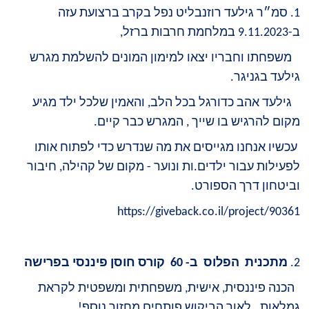
1. סמ״ר גילעד רוזנבליט נפל בקרב ברצועת עזה
ב-9.11.2023 במלחמת חרבות ברזל,
משפחתו וחבריו יצאו למימון המונים להשלמת מגרש
גילעד בגניגר.
גילעד אהב כדורגל בכל הלב, והאמין שלכל ילד מגיע
מקום להרגיש בו שייך ,️ המגרש כבר קיים.
עכשיו אנחנו מגייסים את מה שנדרש כדי לפתוח אותו
לפעילות עבור ילדים.ות ונוער - מקום של קהילה, חיבור
וביטחון דרך הספורט.
https://giveback.co.il/project/90361
2.
מתכנית הפלוס ב- 60 קורס חוסן פיננסי בפרישה
הכנה פיננסית, אישית, משפחתית ומשפטית לקראת
גמלאות. לאור הביקוש פותחים מחזור נוסף!