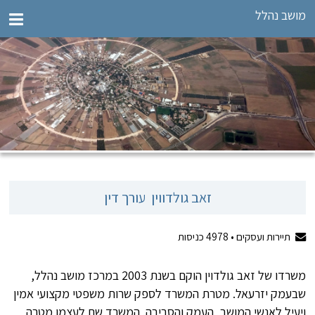
מושב נהלל
זאב גולדווין  עורך דין
תיירות ועסקים •
4978
כניסות
משרדו של זאב גולדוין הוקם בשנת 2003 במרכז מושב נהלל,
שבעמק יזרעאל. מטרת המשרד לספק שרות משפטי מקצועי אמין
ויעיל לאנשי המושב, העמק והסביבה. המשרד שם לעצמו מטרה