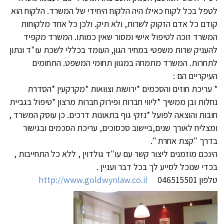
לטפל בכל לקוח כאילו היה הלקוח היחידי של המשרד. הלקוח הוא
קודם כל אדם הזקוק לשרות, ולא תיק. ולכן כל אחד מלקוחות
המשרד זוכה לטיפול אישי ומסור שאין כמותו. המשרד מקפיד
להעניק שרות משפטי במחיר הגון, העומד בכללי לשכת עו"ד ונתון
לתחרות. המשרד מתמחה במגוון תחומי המשפט. התחומים
העיקריים הם :
* עריכת חוזים והסכמים *ירושות וצוואות *מקרקעין *הסדרת
נחלות ובן ממשיך *ליווי חברות ופירוק חברות מרצון *טיפול בגביית
חובות והוצאה לפועל *נזקי גוף בתאונות דרכים. כן עוסק המשרד ,
ומצליח לאורך שנים,ביישוב סכסוכים, עריכת הסכמים ובגישור
בדרך "קצת אחרת ".
הינכם מוזמנים ליצור קשר עם עו"ד גולדוין , ללא כל התחייבות ,
בכדי שנוכל לסייע לך בכל דבר ועניין .
טלפון 046515501
http://www.goldwynlaw.co.il