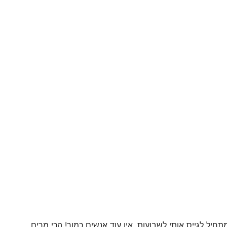
חיל לגייס אותי לשבועות, אין עוד אנשים כמוך! הכי מרים,