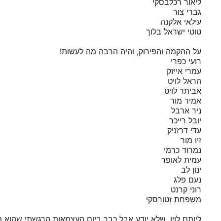
ליאור רכלבסקי
גברי צור
עילאי אלקנה
טוטי ישראל בלוך
על ההקמה והפירוק, והיה הרבה מה לעשות!
רועי כפרי
עמרי אייזק
הראל לויט
אביתר לויט
אמיר מור
ניר ארבל
יובל רייכר
עדי דרזניק
זיו מור
נמרוד כרמי
עמית לאופר
ינון לב
נעם פלג
רוני קרנט
משפחת זטורסקי
ליותם לוין, שלא יודע אבל כבר ביום העצמאות הרגשתי שהוא מת