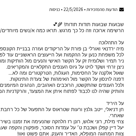
הודעות מהמזכירות •
22/5/2026
•
כניסות
שבועות שבועות תודות תודות! 🌾💕
הרשימה ארוכה וזה כל כך מרגש. תראו כמה א/נשים מיוחדים/ו
על התהלוכה
מיה ירדנאי ואורלי בן פורת על הריקודים ועזרה בבניית הקונס
לכל משפחת כנען על ההקמות ועל הייעוצים הראשוניים עוד לפנ
ניר תמיר ושלומית זק על הקשר האישי והנעים מול הותיקות ומו
ניצן זרחי ושקד לויט על גיוס הענפים החקלאיים והמקריאים.
שאול אלקנה על החסימות, העגלות, הטרקטורים ומה לא…
דפנה לוינסון על הקשר מול האימהות של צעדת התינוקות.
ולכל הענפים שהתקשטו, הרוכבים האהובים, הנהגים המיומנים,
והותיק שהיה לנו לכבוד לפתוח איתן את המצעד, והרקדניות ה
על היריד
חן דניאלי, ייטב גלנץ ורעות שטראוס על התפעול של כל רחבת מו
שאחרי.
צחי מילת, רוני אלוש, רונן רז הלהקה שהנעימה את זמננו בשיר
יעל דיין קפלן ושכבת ט׳ על עמדות הסוכר, פופקורן והקפה ש
צוות המחוגה המופלא, האדיר והענק. אתם פשוט ואוו!