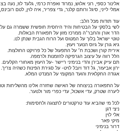
אלינור כספי, רוני אלוש, נמרוד ואפרת כרמי, גלעד לוז, נעה בצר
אמלי לייני, סיגל ורותם קלנר, גדי צפריר, איה לוין, לטם רובינס
עוד תודות מכל הלב:
לשי בלסקי על הבטיחות והיד היחסית חופשית ששמרה גם על ה
הדר אורן והחבר׳ה ממרכז מזון על תפאורת הבאלות.
טוטי ישראל בלוך על המטוס ועל הרוח הגבית שנתן לנו.
גיא גורן על גיוס הנוער ויעוץ.
אירית קורן ושכבת ח׳ על התפעול של כל פרויקט החולצות.
הלל רווה על עיצוב הגרפיקה להזמנות ולרמפה.
תם עייק אבירן והדי בנימיני ריישר -על היעוץ מאחורי הקלעים.
ירון אביעזר, גל דוד ויובל לויט- על סגירת הפינות כשהיה צריך.
אגודה החקלאית והועד המקומי על המנדט המלא.
על התפאורה בניצוחה של האישה שחזרה אלינו מהשליחות וטוב ש
ליערה שטרק, עדי אשכול, עדי כפרי מור ולנוער.
לכל מי שהביא עוד טרקטורים לתצוגה ולחסימות:
ניצי דגן
אלי לוין
מיקי פאר
דרור בנימיני